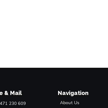
e & Mail
Navigation
About Us
)471 230 609