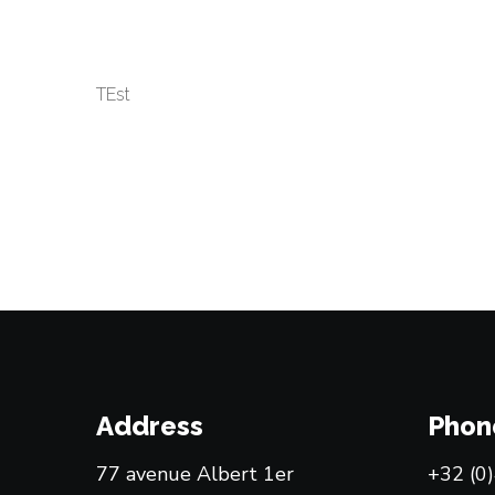
TEst
Address
Phon
77 avenue Albert 1er
+32 (0