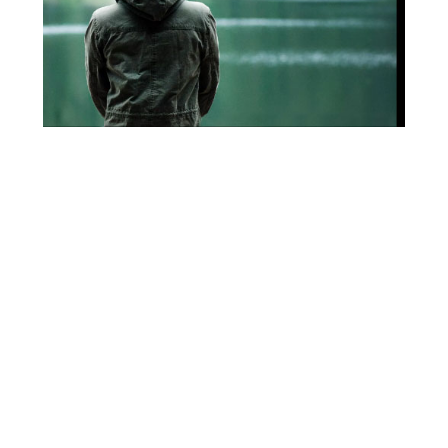
Julien
18 Juillet 2019
Aucun Commentaire
News items
Welcome Tanguy
Lorem ipsum dolor sit amet, consectetur
adipiscing elit. Vivamus euismod diam vel est
porttitor, ut hendrerit magna gravida. Curabitur
urna orci, faucibus et molestie in, aliquet sit amet
lorem. Nam vel mauris maximus, varius urna ut,
volutpat odio. Phasellus nec arcu condimentum,